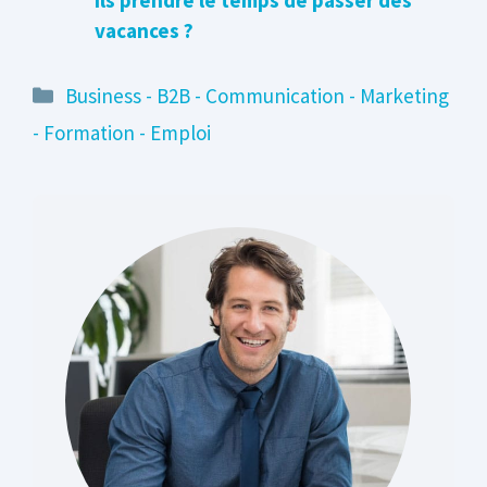
ils prendre le temps de passer des
vacances ?
Catégories
Business - B2B - Communication - Marketing
- Formation - Emploi